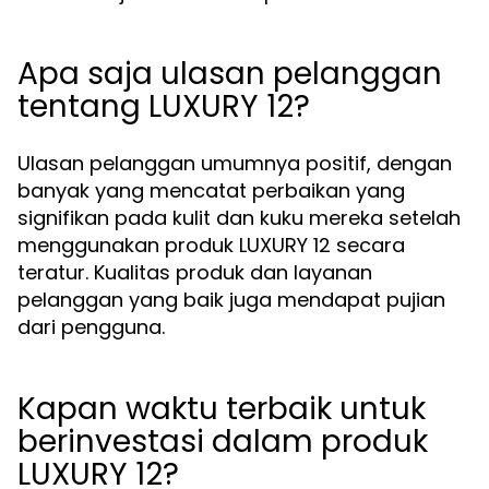
Apa saja ulasan pelanggan
tentang LUXURY 12?
Ulasan pelanggan umumnya positif, dengan
banyak yang mencatat perbaikan yang
signifikan pada kulit dan kuku mereka setelah
menggunakan produk LUXURY 12 secara
teratur. Kualitas produk dan layanan
pelanggan yang baik juga mendapat pujian
dari pengguna.
Kapan waktu terbaik untuk
berinvestasi dalam produk
LUXURY 12?