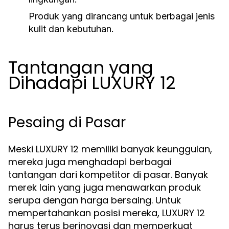
Produk yang dirancang untuk berbagai jenis
kulit dan kebutuhan.
Tantangan yang
Dihadapi LUXURY 12
Pesaing di Pasar
Meski LUXURY 12 memiliki banyak keunggulan,
mereka juga menghadapi berbagai
tantangan dari kompetitor di pasar. Banyak
merek lain yang juga menawarkan produk
serupa dengan harga bersaing. Untuk
mempertahankan posisi mereka, LUXURY 12
harus terus berinovasi dan memperkuat