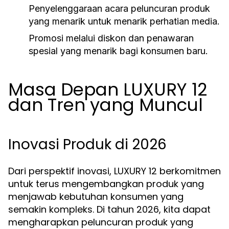
Penyelenggaraan acara peluncuran produk
yang menarik untuk menarik perhatian media.
Promosi melalui diskon dan penawaran
spesial yang menarik bagi konsumen baru.
Masa Depan LUXURY 12
dan Tren yang Muncul
Inovasi Produk di 2026
Dari perspektif inovasi, LUXURY 12 berkomitmen
untuk terus mengembangkan produk yang
menjawab kebutuhan konsumen yang
semakin kompleks. Di tahun 2026, kita dapat
mengharapkan peluncuran produk yang