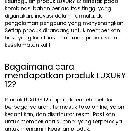
Keunggulan produk LUXURY 12 terletak pada
kombinasi bahan berkualitas tinggi yang
digunakan, inovasi dalam formula, dan
pengalaman pengguna yang menyenangkan.
Setiap produk dirancang untuk memberikan
hasil yang luar biasa dan memprioritaskan
keselamatan kulit.
Bagaimana cara
mendapatkan produk LUXURY
12?
Produk LUXURY 12 dapat diperoleh melalui
berbagai saluran, termasuk toko online, salon
kecantikan, dan distributor resmi. Pastikan
untuk membeli dari sumber yang terpercaya
untuk menjamin keaslian produk.