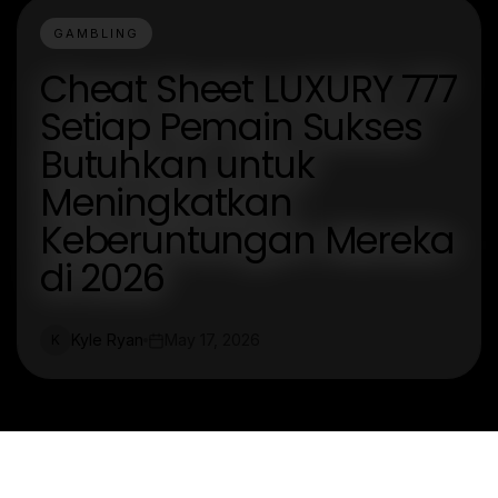
GAMBLING
Cheat Sheet LUXURY 777
Setiap Pemain Sukses
Butuhkan untuk
Meningkatkan
Keberuntungan Mereka
di 2026
Kyle Ryan
May 17, 2026
K