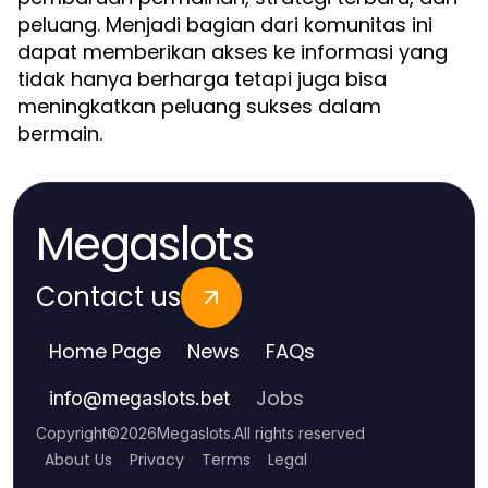
peluang. Menjadi bagian dari komunitas ini
dapat memberikan akses ke informasi yang
tidak hanya berharga tetapi juga bisa
meningkatkan peluang sukses dalam
bermain.
Megaslots
Contact us
Home Page
News
FAQs
Jobs
info
@
megaslots.bet
Copyright
©
2026
Megaslots
.
All rights reserved
About Us
Privacy
Terms
Legal