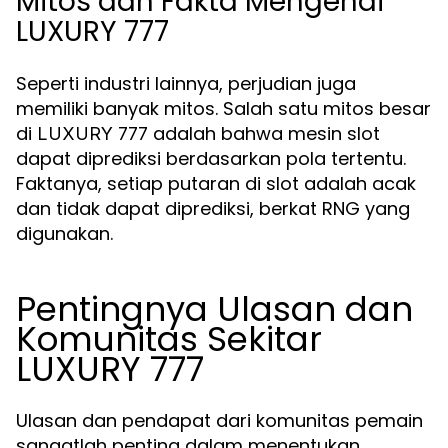
Mitos dan Fakta Mengenai
LUXURY 777
Seperti industri lainnya, perjudian juga
memiliki banyak mitos. Salah satu mitos besar
di
adalah bahwa mesin slot
LUXURY 777
dapat diprediksi berdasarkan pola tertentu.
Faktanya, setiap putaran di slot adalah acak
dan tidak dapat diprediksi, berkat RNG yang
digunakan.
Pentingnya Ulasan dan
Komunitas Sekitar
LUXURY 777
Ulasan dan pendapat dari komunitas pemain
sangatlah penting dalam menentukan