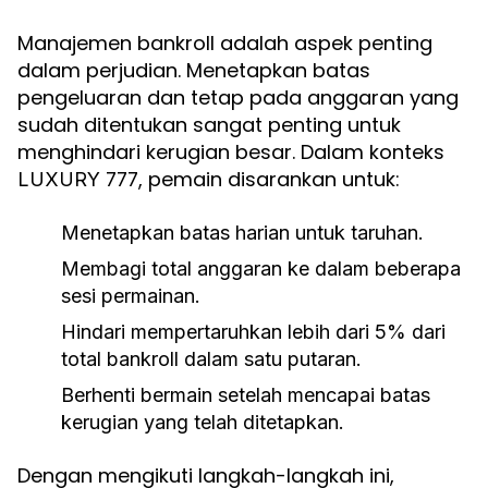
Manajemen bankroll adalah aspek penting
dalam perjudian. Menetapkan batas
pengeluaran dan tetap pada anggaran yang
sudah ditentukan sangat penting untuk
menghindari kerugian besar. Dalam konteks
, pemain disarankan untuk:
LUXURY 777
Menetapkan batas harian untuk taruhan.
Membagi total anggaran ke dalam beberapa
sesi permainan.
Hindari mempertaruhkan lebih dari 5% dari
total bankroll dalam satu putaran.
Berhenti bermain setelah mencapai batas
kerugian yang telah ditetapkan.
Dengan mengikuti langkah-langkah ini,