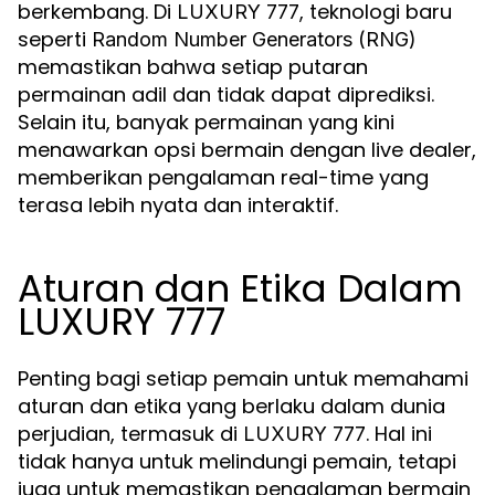
berkembang. Di
, teknologi baru
LUXURY 777
seperti
Random Number Generators (RNG)
memastikan bahwa setiap putaran
permainan adil dan tidak dapat diprediksi.
Selain itu, banyak permainan yang kini
menawarkan opsi bermain dengan live dealer,
memberikan pengalaman real-time yang
terasa lebih nyata dan interaktif.
Aturan dan Etika Dalam
LUXURY 777
Penting bagi setiap pemain untuk memahami
aturan dan etika yang berlaku dalam dunia
perjudian, termasuk di
. Hal ini
LUXURY 777
tidak hanya untuk melindungi pemain, tetapi
juga untuk memastikan pengalaman bermain