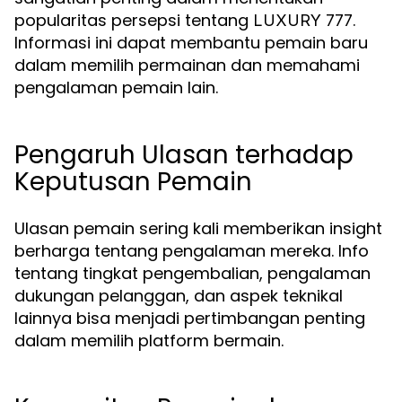
popularitas persepsi tentang
.
LUXURY 777
Informasi ini dapat membantu pemain baru
dalam memilih permainan dan memahami
pengalaman pemain lain.
Pengaruh Ulasan terhadap
Keputusan Pemain
Ulasan pemain sering kali memberikan insight
berharga tentang pengalaman mereka. Info
tentang tingkat pengembalian, pengalaman
dukungan pelanggan, dan aspek teknikal
lainnya bisa menjadi pertimbangan penting
dalam memilih platform bermain.