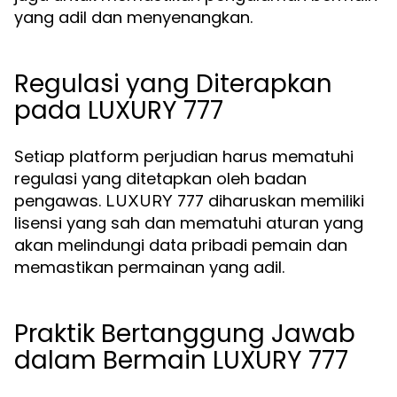
yang adil dan menyenangkan.
Regulasi yang Diterapkan
pada LUXURY 777
Setiap platform perjudian harus mematuhi
regulasi yang ditetapkan oleh badan
pengawas.
diharuskan memiliki
LUXURY 777
lisensi yang sah dan mematuhi aturan yang
akan melindungi data pribadi pemain dan
memastikan permainan yang adil.
Praktik Bertanggung Jawab
dalam Bermain LUXURY 777