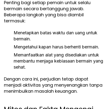
Penting bagi setiap pemain untuk selalu
bermain secara bertanggung jawab.
Beberapa langkah yang bisa diambil
termasuk:
Menetapkan batas waktu dan uang untuk
bermain.
Mengetahui kapan harus berhenti bermain.
Memanfaatkan alat yang disediakan untuk
membantu menjaga kebiasaan bermain yang
sehat.
Dengan cara ini, perjudian tetap dapat
menjadi aktivitas yang menyenangkan tanpa
menimbulkan masalah keuangan.