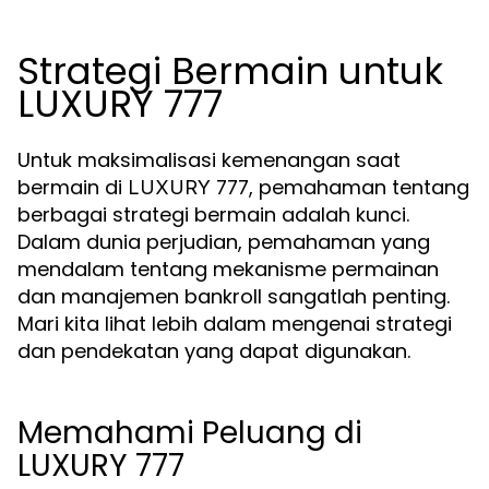
Strategi Bermain untuk
LUXURY 777
Untuk maksimalisasi kemenangan saat
bermain di
, pemahaman tentang
LUXURY 777
berbagai strategi bermain adalah kunci.
Dalam dunia perjudian, pemahaman yang
mendalam tentang mekanisme permainan
dan manajemen bankroll sangatlah penting.
Mari kita lihat lebih dalam mengenai strategi
dan pendekatan yang dapat digunakan.
Memahami Peluang di
LUXURY 777