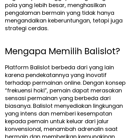
pola yang lebih besar, menghasilkan
pengalaman bermain yang tidak hanya
mengandalkan keberuntungan, tetapi juga
strategi cerdas.
Mengapa Memilih Balislot?
Platform Balislot berbeda dari yang lain
karena pendekatannya yang inovatif
terhadap permainan online. Dengan konsep
“frekuensi hoki”, pemain dapat merasakan
sensasi permainan yang berbeda dari
biasanya. Balislot menyediakan lingkungan
yang intens dan memberi kesempatan
kepada pemain untuk keluar dari jalur
konvensional, menambah adrenalin saat
bermain dan memberikan kemungkinan