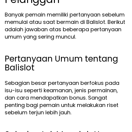
Banyak pemain memiliki pertanyaan sebelum
memulai atau saat bermain di Balislot. Berikut
adalah jawaban atas beberapa pertanyaan
umum yang sering muncul.
Pertanyaan Umum tentang
Balislot
Sebagian besar pertanyaan berfokus pada
isu-isu seperti keamanan, jenis permainan,
dan cara mendapatkan bonus. Sangat
penting bagi pemain untuk melakukan riset
sebelum terjun lebih jauh.