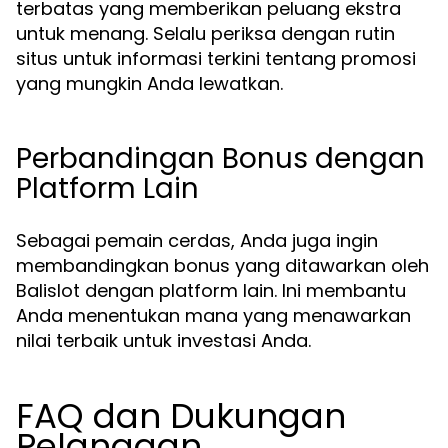
terbatas yang memberikan peluang ekstra
untuk menang. Selalu periksa dengan rutin
situs untuk informasi terkini tentang promosi
yang mungkin Anda lewatkan.
Perbandingan Bonus dengan
Platform Lain
Sebagai pemain cerdas, Anda juga ingin
membandingkan bonus yang ditawarkan oleh
Balislot dengan platform lain. Ini membantu
Anda menentukan mana yang menawarkan
nilai terbaik untuk investasi Anda.
FAQ dan Dukungan
Pelanggan