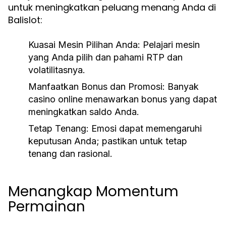
untuk meningkatkan peluang menang Anda di
Balislot:
Kuasai Mesin Pilihan Anda:
Pelajari mesin
yang Anda pilih dan pahami RTP dan
volatilitasnya.
Manfaatkan Bonus dan Promosi:
Banyak
casino online menawarkan bonus yang dapat
meningkatkan saldo Anda.
Tetap Tenang:
Emosi dapat memengaruhi
keputusan Anda; pastikan untuk tetap
tenang dan rasional.
Menangkap Momentum
Permainan