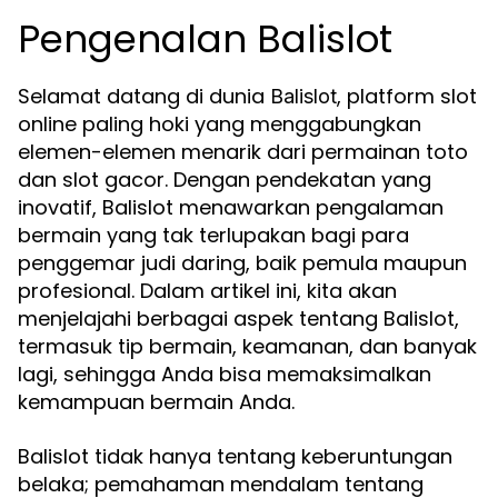
Pengenalan Balislot
Selamat datang di dunia
, platform slot
Balislot
online paling hoki yang menggabungkan
elemen-elemen menarik dari permainan toto
dan slot gacor. Dengan pendekatan yang
inovatif, Balislot menawarkan pengalaman
bermain yang tak terlupakan bagi para
penggemar judi daring, baik pemula maupun
profesional. Dalam artikel ini, kita akan
menjelajahi berbagai aspek tentang Balislot,
termasuk tip bermain, keamanan, dan banyak
lagi, sehingga Anda bisa memaksimalkan
kemampuan bermain Anda.
Balislot tidak hanya tentang keberuntungan
belaka; pemahaman mendalam tentang