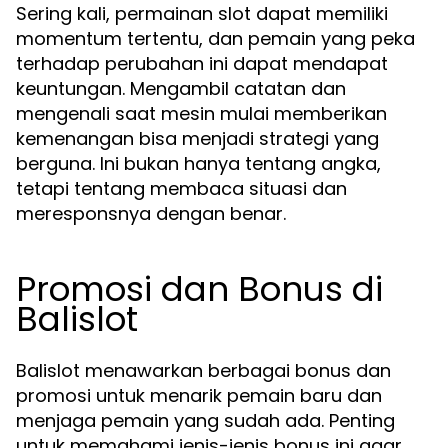
Sering kali, permainan slot dapat memiliki
momentum tertentu, dan pemain yang peka
terhadap perubahan ini dapat mendapat
keuntungan. Mengambil catatan dan
mengenali saat mesin mulai memberikan
kemenangan bisa menjadi strategi yang
berguna. Ini bukan hanya tentang angka,
tetapi tentang membaca situasi dan
meresponsnya dengan benar.
Promosi dan Bonus di
Balislot
Balislot menawarkan berbagai bonus dan
promosi untuk menarik pemain baru dan
menjaga pemain yang sudah ada. Penting
untuk memahami jenis-jenis bonus ini agar