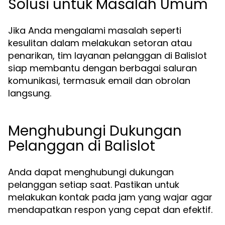
Solusi untuk Masalah Umum
Jika Anda mengalami masalah seperti
kesulitan dalam melakukan setoran atau
penarikan, tim layanan pelanggan di Balislot
siap membantu dengan berbagai saluran
komunikasi, termasuk email dan obrolan
langsung.
Menghubungi Dukungan
Pelanggan di Balislot
Anda dapat menghubungi dukungan
pelanggan setiap saat. Pastikan untuk
melakukan kontak pada jam yang wajar agar
mendapatkan respon yang cepat dan efektif.