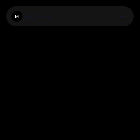
Megaslots
M