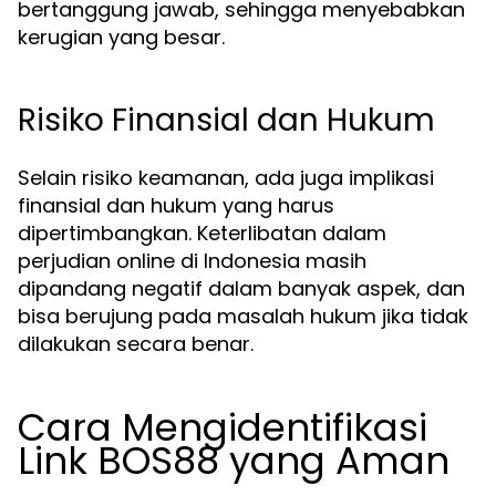
bertanggung jawab, sehingga menyebabkan
kerugian yang besar.
Risiko Finansial dan Hukum
Selain risiko keamanan, ada juga implikasi
finansial dan hukum yang harus
dipertimbangkan. Keterlibatan dalam
perjudian online di Indonesia masih
dipandang negatif dalam banyak aspek, dan
bisa berujung pada masalah hukum jika tidak
dilakukan secara benar.
Cara Mengidentifikasi
Link BOS88 yang Aman