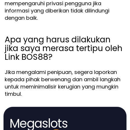
mempengaruhi privasi pengguna jika
informasi yang diberikan tidak dilindungi
dengan baik.
Apa yang harus dilakukan
jika saya merasa tertipu oleh
Link BOS88?
Jika mengalami penipuan, segera laporkan
kepada pihak berwenang dan ambil langkah
untuk meminimalisir kerugian yang mungkin
timbul.
Megaslots