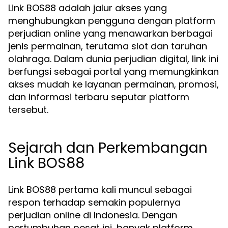
Link BOS88 adalah jalur akses yang
menghubungkan pengguna dengan platform
perjudian online yang menawarkan berbagai
jenis permainan, terutama slot dan taruhan
olahraga. Dalam dunia perjudian digital, link ini
berfungsi sebagai portal yang memungkinkan
akses mudah ke layanan permainan, promosi,
dan informasi terbaru seputar platform
tersebut.
Sejarah dan Perkembangan
Link BOS88
Link BOS88 pertama kali muncul sebagai
respon terhadap semakin populernya
perjudian online di Indonesia. Dengan
pertumbuhan pesat ini, banyak platform