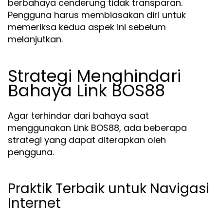
berbahaya cenderung tidak transparan.
Pengguna harus membiasakan diri untuk
memeriksa kedua aspek ini sebelum
melanjutkan.
Strategi Menghindari
Bahaya Link BOS88
Agar terhindar dari bahaya saat
menggunakan Link BOS88, ada beberapa
strategi yang dapat diterapkan oleh
pengguna.
Praktik Terbaik untuk Navigasi
Internet