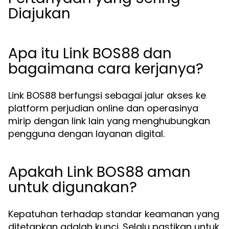
Diajukan
Apa itu Link BOS88 dan
bagaimana cara kerjanya?
Link BOS88 berfungsi sebagai jalur akses ke
platform perjudian online dan operasinya
mirip dengan link lain yang menghubungkan
pengguna dengan layanan digital.
Apakah Link BOS88 aman
untuk digunakan?
Kepatuhan terhadap standar keamanan yang
ditetapkan adalah kunci. Selalu pastikan untuk