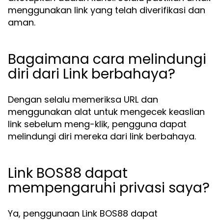
menggunakan link yang telah diverifikasi dan
aman.
Bagaimana cara melindungi
diri dari Link berbahaya?
Dengan selalu memeriksa URL dan
menggunakan alat untuk mengecek keaslian
link sebelum meng-klik, pengguna dapat
melindungi diri mereka dari link berbahaya.
Link BOS88 dapat
mempengaruhi privasi saya?
Ya, penggunaan Link BOS88 dapat