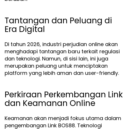
Tantangan dan Peluang di
Era Digital
Di tahun 2026, industri perjudian online akan
menghadapi tantangan baru terkait regulasi
dan teknologi. Namun, di sisi lain, ini juga
merupakan peluang untuk menciptakan
platform yang lebih aman dan user-friendly.
Perkiraan Perkembangan Link
dan Keamanan Online
Keamanan akan menjadi fokus utama dalam
pengembangan Link BOS88. Teknologi