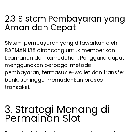
2.3 Sistem Pembayaran yang
Aman dan Cepat
Sistem pembayaran yang ditawarkan oleh
BATMAN 138 dirancang untuk memberikan
keamanan dan kemudahan. Pengguna dapat
menggunakan berbagai metode
pembayaran, termasuk e-wallet dan transfer
bank, sehingga memudahkan proses
transaksi.
3. Strategi Menang di
Permainan Slot