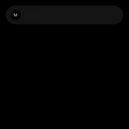
Megaslots
M