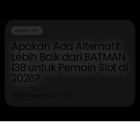
GAMBLING
Apakah Ada Alternatif
Lebih Baik dari BATMAN
138 untuk Pemain Slot di
2026?
Kyle Ryan
May 17, 2026
K