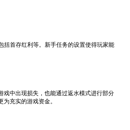
包括首存红利等。新手任务的设置使得玩家能
在游戏中出现损失，也能通过返水模式进行部分
更为充实的游戏资金。