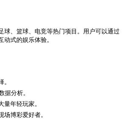
足球、篮球、电竞等热门项目。用户可以通过
互动式的娱乐体验。
择。
时数据分析。
大量年轻玩家。
现场博彩爱好者。