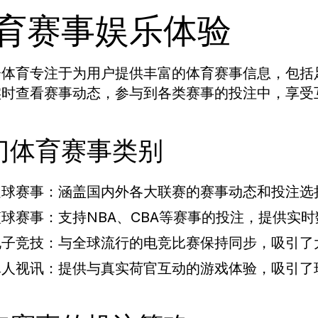
育赛事娱乐体验
会体育专注于为用户提供丰富的体育赛事信息，包括
实时查看赛事动态，参与到各类赛事的投注中，享受
门体育赛事类别
足球赛事：涵盖国内外各大联赛的赛事动态和投注选
篮球赛事：支持NBA、CBA等赛事的投注，提供实
电子竞技：与全球流行的电竞比赛保持同步，吸引了
真人视讯：提供与真实荷官互动的游戏体验，吸引了