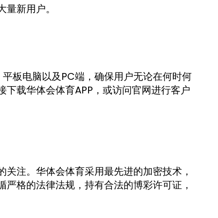
大量新用户。
、平板电脑以及PC端，确保用户无论在何时何
接下载华体会体育APP，或访问官网进行客户
的关注。华体会体育采用最先进的加密技术，
循严格的法律法规，持有合法的博彩许可证，