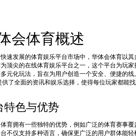
体会体育概述
今快速发展的体育娱乐平台市场中，华体会体育以其
作为顶尖的在线体育娱乐平台之一，这个平台为玩家
等多元化玩法，旨在为用户创造一个安全、便捷的线
提供了全面的资讯和娱乐选择，使得每位玩家都能找
台特色与优势
会体育拥有一些独特的优势，例如广泛的体育赛事覆
平台不仅支持多种语言，确保更广泛的用户群体能轻