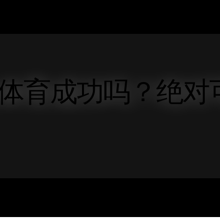
体育成功吗？绝对