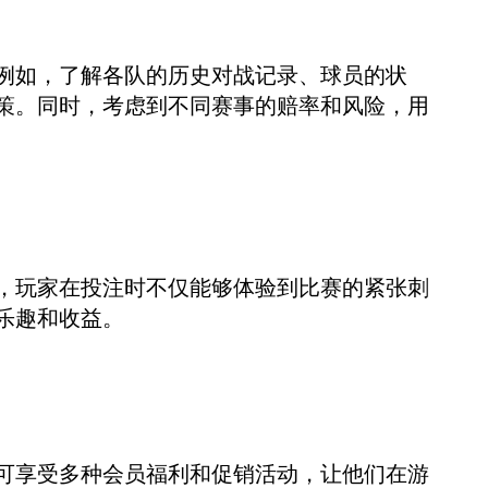
例如，了解各队的历史对战记录、球员的状
策。同时，考虑到不同赛事的赔率和风险，用
，玩家在投注时不仅能够体验到比赛的紧张刺
乐趣和收益。
可享受多种会员福利和促销活动，让他们在游