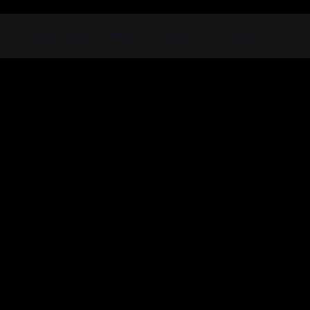
Home Page
News
About Us
Contact us