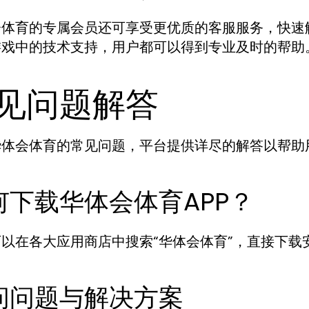
会体育的专属会员还可享受更优质的客服服务，快速
游戏中的技术支持，用户都可以得到专业及时的帮助
见问题解答
华体会体育的常见问题，平台提供详尽的解答以帮助
何下载华体会体育APP？
可以在各大应用商店中搜索“华体会体育”，直接下载
问问题与解决方案