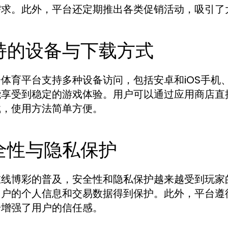
需求。此外，平台还定期推出各类促销活动，吸引了
持的设备与下载方式
体育平台支持多种设备访问，包括安卓和iOS手机
能享受到稳定的游戏体验。用户可以通过应用商店直
载，使用方法简单方便。
全性与隐私保护
在线博彩的普及，安全性和隐私保护越来越受到玩家
用户的个人信息和交易数据得到保护。此外，平台遵
步增强了用户的信任感。