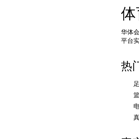
体
华体
平台
热