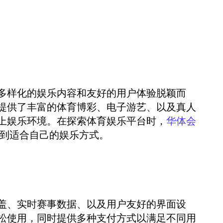
多样化的娱乐内容和友好的用户体验脱颖而
提供了丰富的体育博彩、电子游艺、以及真人
上娱乐环境。在探索体育娱乐平台时，
华体会
到适合自己的娱乐方式。
盖、实时赛事数据、以及用户友好的界面设
松使用，同时提供多种支付方式以满足不同用